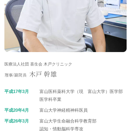
医療法人社団 喜生会 木戸クリニック
木戸 幹雄
理事/副院長
平成17年3月
富山医科薬科大学（現 富山大学）医学部
医学科卒業
平成20年4月
富山大学神経精神科医員
平成26年3月
富山大学生命融合科学教育部
認知・情動脳科学専攻